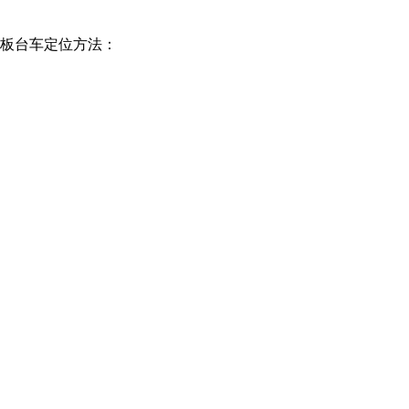
板台车定位方法：