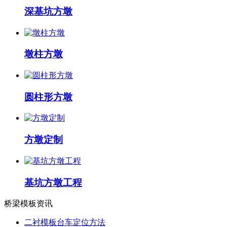
深基坑方墩
墩柱方墩
圆柱形方墩
方墩定制
基坑方墩工程
桥梁模板资讯
二衬模板台车定位方法