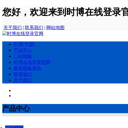
您好，欢迎来到时博在线登录
关于我们
|
联系我们
|
网站地图
时博(中国)
产品中心
二衬模板
时博在线登录官网
桥梁模板资讯
联系我们
关于我们
产品中心
二衬模板