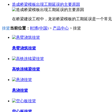
造成桥梁模板出现工期延误的主要原因
在桥梁建设工程中，龙岩桥梁模板的工期延误是一个常见
挂篮
当前位置：
时博(中国)
>
产品中心
> 挂篮
悬臂浇筑挂篮
高铁连续梁挂篮
悬浇挂篮
空心板挂篮