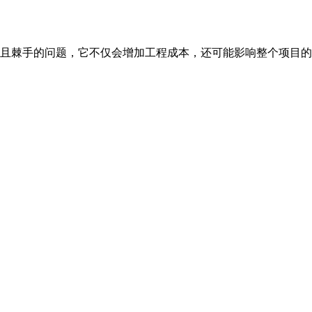
且棘手的问题，它不仅会增加工程成本，还可能影响整个项目的