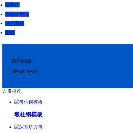
格构柱
混凝土料斗
激光割板
桩帽
咨询
热线：
18960926670
方墩推荐
墩柱钢模板