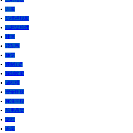
方墩
防撞栏模板
非标钢构件
挂篮
花瓶墩
梯笼
预制T梁
预制箱梁
圆柱模
安全爬梯
标准平模
船用吊架
墩柱
盖梁