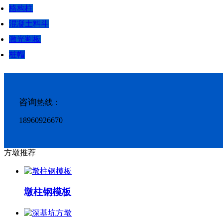
格构柱
混凝土料斗
激光割板
桩帽
咨询
热线：
18960926670
方墩推荐
墩柱钢模板