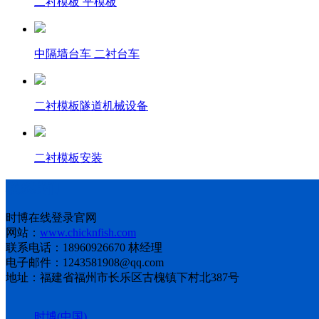
二衬模板 平模板
中隔墙台车 二衬台车
二衬模板隧道机械设备
二衬模板安装
联系我们
时博在线登录官网
网站：
www.chicknfish.com
联系电话：18960926670 林经理
电子邮件：1243581908@qq.com
地址：福建省福州市长乐区古槐镇下村北387号
时博(中国)